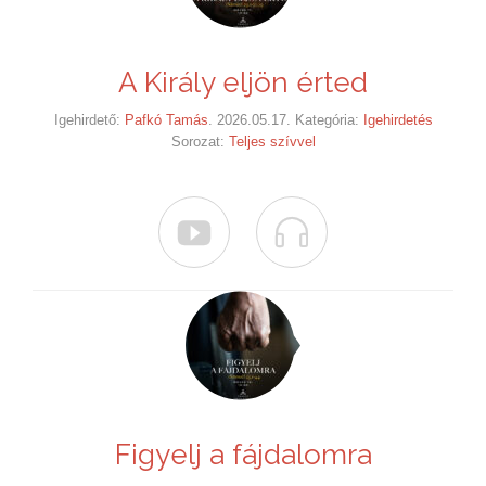
A Király eljön érted
Igehirdető:
Pafkó Tamás
. 2026.05.17. Kategória:
Igehirdetés
Sorozat:
Teljes szívvel


Figyelj a fájdalomra