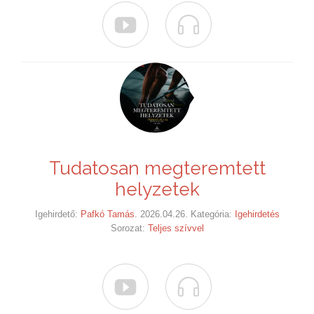


Tudatosan megteremtett
helyzetek
Igehirdető:
Pafkó Tamás
. 2026.04.26. Kategória:
Igehirdetés
Sorozat:
Teljes szívvel

