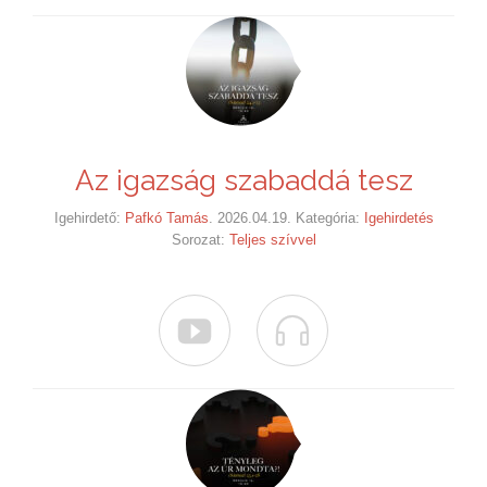
Az igazság szabaddá tesz
Igehirdető:
Pafkó Tamás
. 2026.04.19. Kategória:
Igehirdetés
Sorozat:
Teljes szívvel

