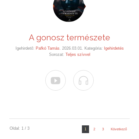
A gonosz természete
Igehirdető:
Pafkó Tamás
. 2026.03.01. Kategória:
Igehirdetés
Sorozat:
Teljes szívvel


Oldal: 1 / 3
1
2
3
Következő