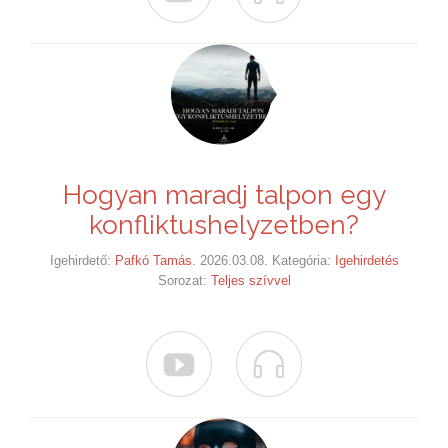
Hogyan maradj talpon egy
konfliktushelyzetben?
Igehirdető:
Pafkó Tamás
. 2026.03.08. Kategória:
Igehirdetés
Sorozat:
Teljes szívvel

