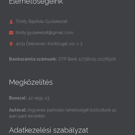
Elérhetőségeink
Trinity Baptista Gyülekezet

trinity.gyulekezet@gmail.com

4031 Debrecen, Köntösgát sor 1-3.

Bankszámla számunk:
OTP Bank 11738015-21176506
Megközelítés
Busszal:
42 vagy 43
Autóval:
Ingyenes parkolási lehetőséget biztosítunk az
ipari park területén.
Adatkezelési szabályzat