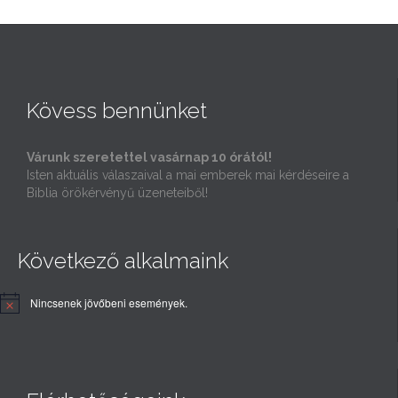
Kövess bennünket
Várunk szeretettel vasárnap 10 órától!
Isten aktuális válaszaival a mai emberek mai kérdéseire a
Biblia örökérvényű üzeneteiből!
Következő alkalmaink
Nincsenek jövőbeni események.