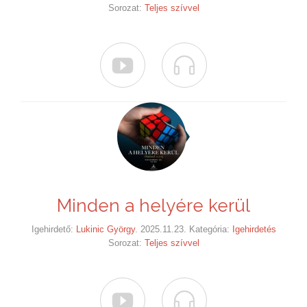
Sorozat:
Teljes szívvel


Minden a helyére kerül
Igehirdető:
Lukinic György
. 2025.11.23. Kategória:
Igehirdetés
Sorozat:
Teljes szívvel

