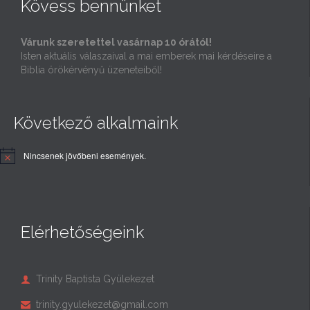
Kövess bennünket
Várunk szeretettel vasárnap 10 órától!
Isten aktuális válaszaival a mai emberek mai kérdéseire a
Biblia örökérvényű üzeneteiből!
Következő alkalmaink
Nincsenek jövőbeni események.
Elérhetőségeink
Trinity Baptista Gyülekezet

trinity.gyulekezet@gmail.com
