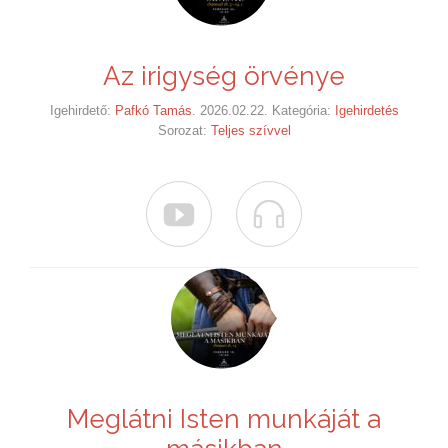
Az irigység örvénye
Igehirdető:
Pafkó Tamás
. 2026.02.22. Kategória:
Igehirdetés
Sorozat:
Teljes szívvel


Meglátni Isten munkáját a