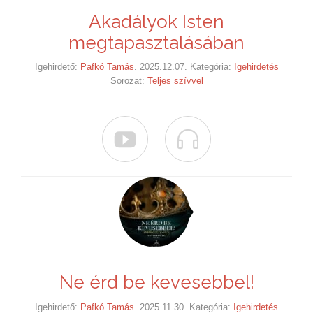
Akadályok Isten
megtapasztalásában
Igehirdető:
Pafkó Tamás
. 2025.12.07. Kategória:
Igehirdetés
Sorozat:
Teljes szívvel


Ne érd be kevesebbel!
Igehirdető:
Pafkó Tamás
. 2025.11.30. Kategória:
Igehirdetés