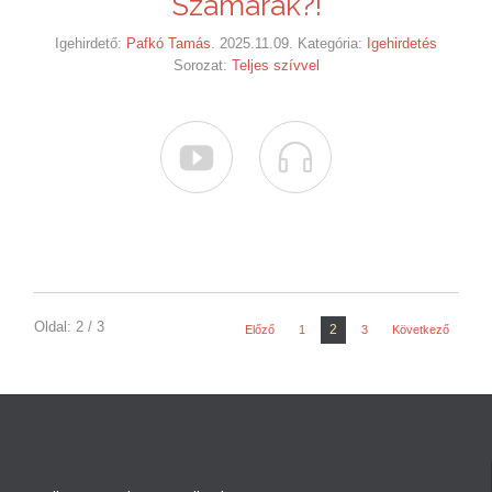
Szamarak?!
Igehirdető:
Pafkó Tamás
. 2025.11.09. Kategória:
Igehirdetés
Sorozat:
Teljes szívvel


Oldal: 2 / 3
2
Előző
1
3
Következő