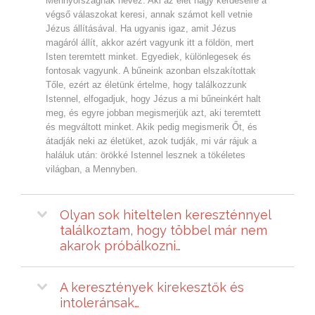
Mennyországnak nevez. Aki az élet nagy kérdéseire a
végső válaszokat keresi, annak számot kell vetnie
Jézus állításával. Ha ugyanis igaz, amit Jézus
magáról állít, akkor azért vagyunk itt a földön, mert
Isten teremtett minket. Egyediek, különlegesek és
fontosak vagyunk. A bűneink azonban elszakítottak
Tőle, ezért az életünk értelme, hogy találkozzunk
Istennel, elfogadjuk, hogy Jézus a mi bűneinkért halt
meg, és egyre jobban megismerjük azt, aki teremtett
és megváltott minket. Akik pedig megismerik Őt, és
átadják neki az életüket, azok tudják, mi vár rájuk a
haláluk után: örökké Istennel lesznek a tökéletes
világban, a Mennyben.
Olyan sok hiteltelen kereszténnyel
találkoztam, hogy többel már nem
akarok próbálkozni…
A keresztények kirekesztők és
intoleránsak…