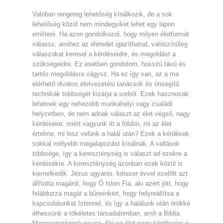
Valóban rengeteg lehetőség kínálkozik, de a sok
lehetőség közül nem mindegyiket lehet egy lapon
említeni. Ha azon gondolkozol, hogy milyen életformát
válassz, amihez az életedet igazíthatod, valószínűleg
válaszokat keresel a kérdéseidre, és megoldást a
szükségeidre. Ez esetben gondolom, hosszú távú és
tartós megoldásra vágysz. Ha ez így van, az a ma
elérhető divatos életvezetési tanácsok és önsegítő
technikák többségét kizárja a sorból. Ezek hasznosak
lehetnek egy nehezebb munkahelyi vagy családi
helyzetben, de nem adnak választ az élet végső, nagy
kérdéseire: miért vagyunk itt a földön, mi az élet
értelme, mi lesz velünk a halál után? Ezek a kérdések
sokkal mélyebb megalapozást kínálnak. A vallások
többsége, így a kereszténység is választ ad ezekre a
kérdésekre. A kereszténység azonban ezek közül is
kiemelkedik. Jézus ugyanis, kétezer évvel ezelőtt azt
állította magáról, hogy Ő Isten Fia, aki azért jött, hogy
feláldozza magát a bűneinkért, hogy helyreállítsa a
kapcsolatunkat Istennel, és így a halálunk után örökké
élhessünk a tökéletes társadalomban, amit a Biblia