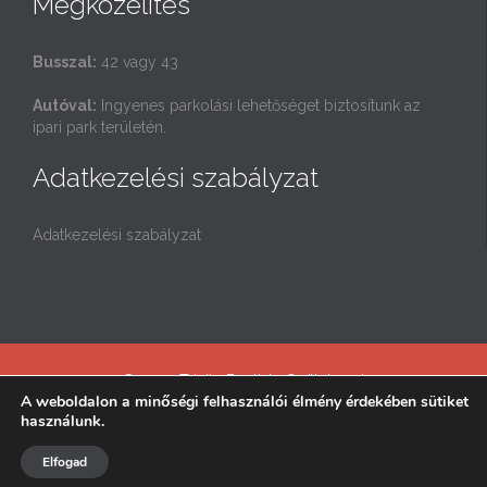
Megközelítés
Busszal:
42 vagy 43
Autóval:
Ingyenes parkolási lehetőséget biztosítunk az
ipari park területén.
Adatkezelési szabályzat
Adatkezelési szabályzat
© 2025 Trinity Baptista Gyülekezet
A weboldalon a minőségi felhasználói élmény érdekében sütiket
használunk.
↑
Elfogad



Kövess minket: