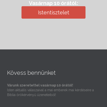
Vasárnap 10 órától:
Istentisztelet
Kövess bennünket
Várunk szeretettel vasárnap 10 órától!
Isten aktuális válaszaival a mai emberek mai kérdéseire a
Biblia örökérvényű üzeneteiből!