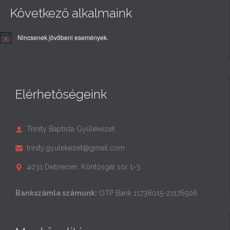
Következő alkalmaink
Nincsenek jövőbeni események.
Elérhetőségeink
Trinity Baptista Gyülekezet

trinity.gyulekezet@gmail.com

4031 Debrecen, Köntösgát sor 1-3.

Bankszámla számunk:
OTP Bank 11738015-21176506