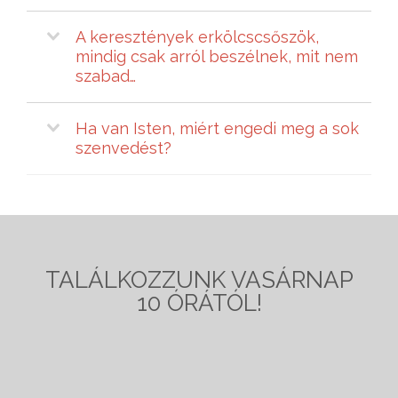
A keresztények erkölcscsőszök,
mindig csak arról beszélnek, mit nem
szabad…
Ha van Isten, miért engedi meg a sok
szenvedést?
TALÁLKOZZUNK VASÁRNAP
10 ÓRÁTÓL!