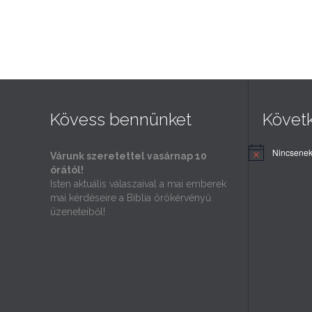
Kövess bennünket
Követ
Nincsenek
Várunk szeretettel vasárnap 10
órától!
Isten aktuális válaszaival a mai emberek
mai kérdéseire a Biblia örökérvényű
üzeneteiből!