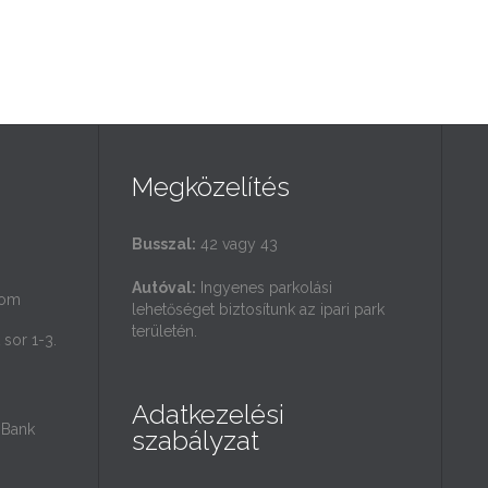
Megközelítés
Busszal:
42 vagy 43
Autóval:
Ingyenes parkolási
com
lehetőséget biztosítunk az ipari park
területén.
sor 1-3.
Adatkezelési
Bank
szabályzat