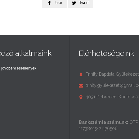
Like
Tweet


kező alkalmaink
Elérhetőségeink
 jövőbeni események.
Trinity Baptista Gyülekezet

trinity.gyulekezet@gmail.

4031 Debrecen, Köntösgát 

Bankszámla számunk:
OTP 
11738015-21176506