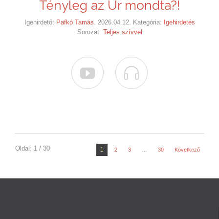
Tényleg az Úr mondta?!
Igehirdető:
Pafkó Tamás
. 2026.04.12. Kategória:
Igehirdetés
Sorozat:
Teljes szívvel


Oldal: 1 / 30
1
2
3
…
30
Következő