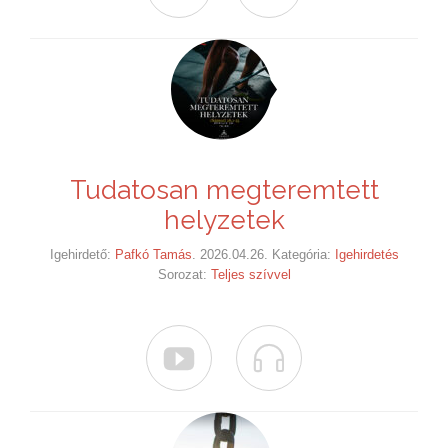
Tudatosan megteremtett
helyzetek
Igehirdető:
Pafkó Tamás
. 2026.04.26. Kategória:
Igehirdetés
Sorozat:
Teljes szívvel

