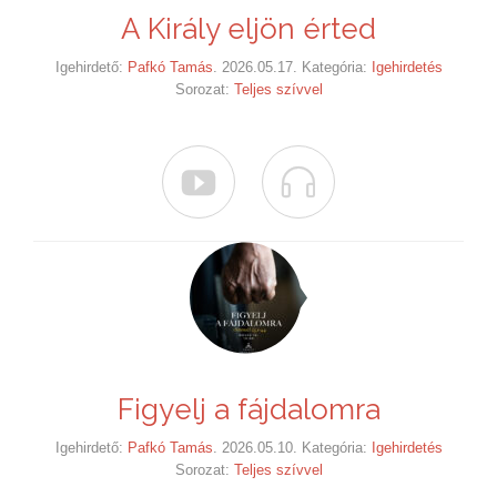
A Király eljön érted
Igehirdető:
Pafkó Tamás
. 2026.05.17. Kategória:
Igehirdetés
Sorozat:
Teljes szívvel


Figyelj a fájdalomra
Igehirdető:
Pafkó Tamás
. 2026.05.10. Kategória:
Igehirdetés
Sorozat:
Teljes szívvel