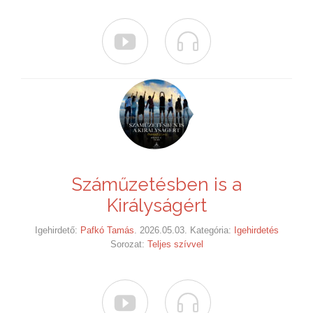


Száműzetésben is a
Királyságért
Igehirdető:
Pafkó Tamás
. 2026.05.03. Kategória:
Igehirdetés
Sorozat:
Teljes szívvel

