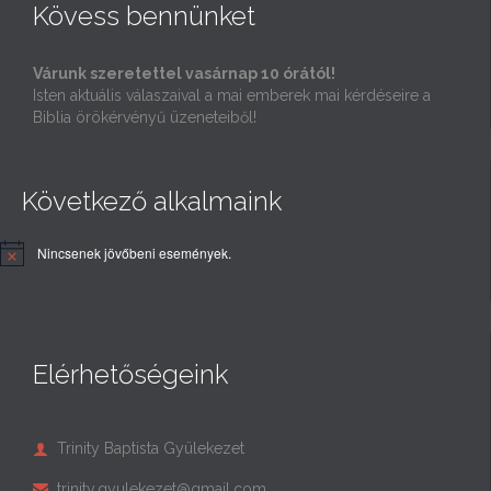
Kövess bennünket
Várunk szeretettel vasárnap 10 órától!
Isten aktuális válaszaival a mai emberek mai kérdéseire a
Biblia örökérvényű üzeneteiből!
Következő alkalmaink
Nincsenek jövőbeni események.
Elérhetőségeink
Trinity Baptista Gyülekezet

trinity.gyulekezet@gmail.com
