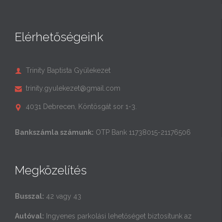
Elérhetőségeink
Trinity Baptista Gyülekezet

trinity.gyulekezet@gmail.com

4031 Debrecen, Köntösgát sor 1-3.

Bankszámla számunk:
OTP Bank 11738015-21176506
Megközelítés
Busszal:
42 vagy 43
Autóval:
Ingyenes parkolási lehetőséget biztosítunk az