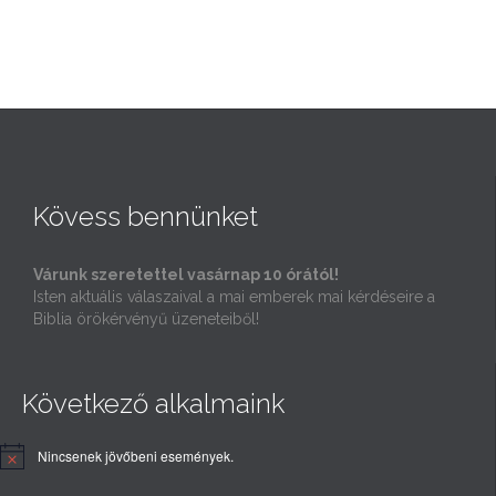
Kövess bennünket
Várunk szeretettel vasárnap 10 órától!
Isten aktuális válaszaival a mai emberek mai kérdéseire a
Biblia örökérvényű üzeneteiből!
Következő alkalmaink
Nincsenek jövőbeni események.