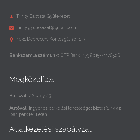
Trinity Baptista Gyülekezet

trinity.gyulekezet@gmail.com

4031 Debrecen, Köntösgát sor 1-3.

Bankszámla számunk:
OTP Bank 11738015-21176506
Megközelítés
Busszal:
42 vagy 43
Autóval:
Ingyenes parkolási lehetőséget biztosítunk az
ipari park területén.
Adatkezelési szabályzat