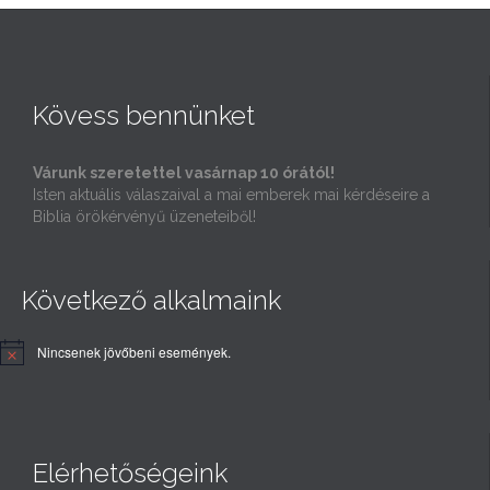
Kövess bennünket
Várunk szeretettel vasárnap 10 órától!
Isten aktuális válaszaival a mai emberek mai kérdéseire a
Biblia örökérvényű üzeneteiből!
Következő alkalmaink
Nincsenek jövőbeni események.
Elérhetőségeink