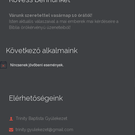
Várunk szeretettel vasárnap 10 órától!
Isten aktuális válaszaival a mai emberek mai kérdéseire a
Biblia örökérvényű üzeneteiből!
Következő alkalmaink
Nincsenek jövőbeni események.
Elérhetőségeink
Trinity Baptista Gyülekezet

trinity.gyulekezet@gmail.com
