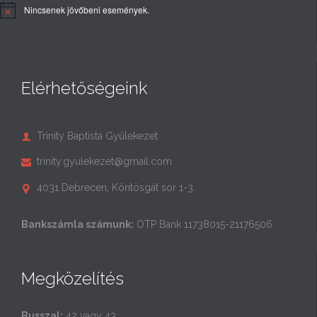
Nincsenek jövőbeni események.
Elérhetőségeink
Trinity Baptista Gyülekezet

trinity.gyulekezet@gmail.com

4031 Debrecen, Köntösgát sor 1-3.

Bankszámla számunk:
OTP Bank 11738015-21176506
Megközelítés
Busszal:
42 vagy 43