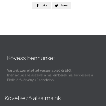
Like
Tweet


Kövess bennünket
Várunk szeretettel vasárnap 10 órától!
Isten aktuális válaszaival a mai emberek mai kérdéseire a
Biblia örökérvényű üzeneteiből!
Következő alkalmaink