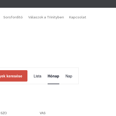
Skip
Sorsfordító
Válaszok a Trinityben
Kapcsolat
to
content
Esemény
ek keresése
Lista
Hónap
Nap
nézet
navigáció
SZO
VAS