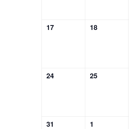
0
0
17
18
esemény,
esemény,
0
0
24
25
esemény,
esemény,
0
0
31
1