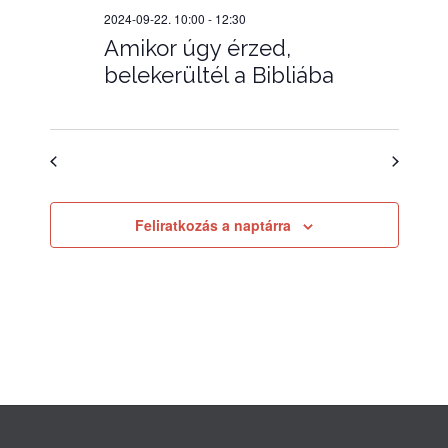
2024-09-22. 10:00
-
12:30
Amikor úgy érzed,
belekerültél a Bibliába
Előző nap
Következő nap
Feliratkozás a naptárra