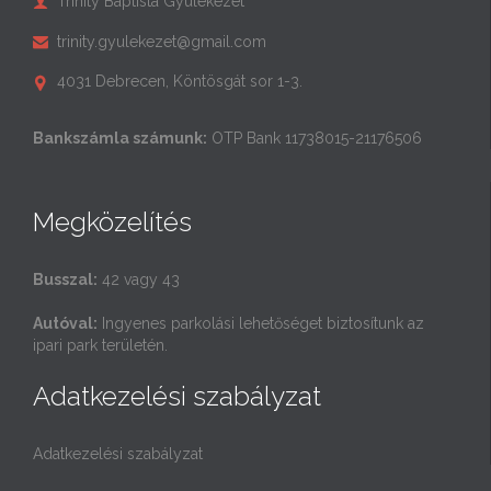
Trinity Baptista Gyülekezet

trinity.gyulekezet@gmail.com

4031 Debrecen, Köntösgát sor 1-3.

Bankszámla számunk:
OTP Bank 11738015-21176506
Megközelítés
Busszal:
42 vagy 43
Autóval:
Ingyenes parkolási lehetőséget biztosítunk az
ipari park területén.
Adatkezelési szabályzat
Adatkezelési szabályzat