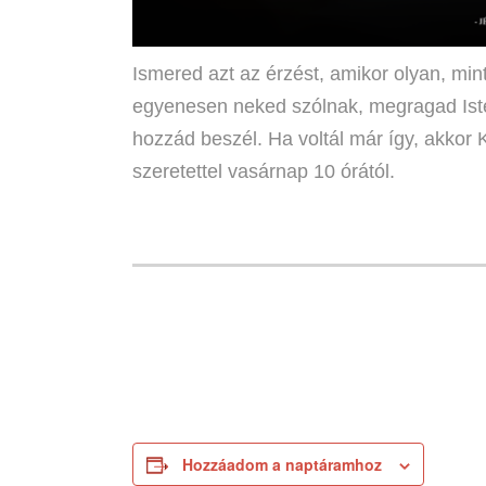
Ismered azt az érzést, amikor olyan, min
egyenesen neked szólnak, megragad Iste
hozzád beszél. Ha voltál már így, akkor 
szeretettel vasárnap 10 órától.
Hozzáadom a naptáramhoz