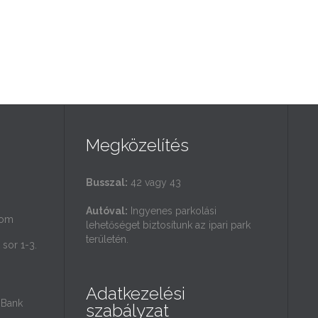
Megközelítés
Busszal:
42 vagy 43
Autóval:
Ingyenes parkolási
com
lehetőséget biztosítunk az ipari park
területén.
sor 1-3.
Adatkezelési
Bank
szabályzat