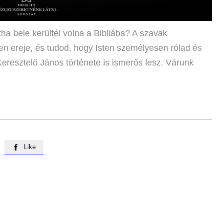
tha bele kerültél volna a Bibliába? A szavak
n ereje, és tudod, hogy Isten személyesen rólad és
Keresztelő János története is ismerős lesz. Várunk
Like
