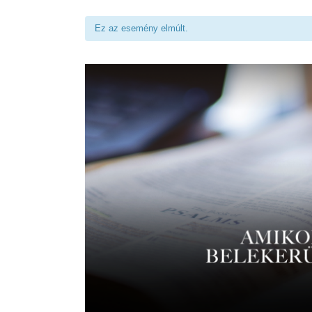
Ez az esemény elmúlt.