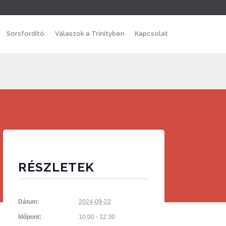
Skip
Sorsfordító
Válaszok a Trinityben
Kapcsolat
to
content
RÉSZLETEK
Dátum:
2024-09-22
Időpont:
10:00 - 12:30