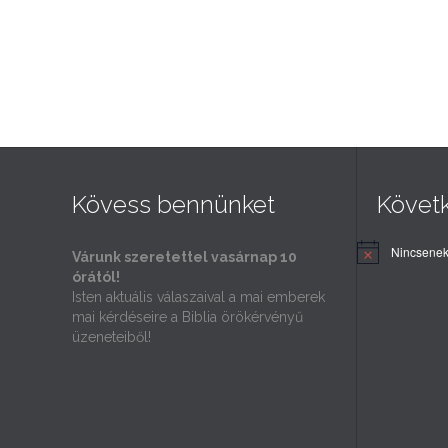
Kövess bennünket
Követ
Nincsenek
Várunk szeretettel vasárnap 10
órától!
Isten aktuális válaszaival a mai emberek
mai kérdéseire a Biblia örökérvényű
üzeneteiből!