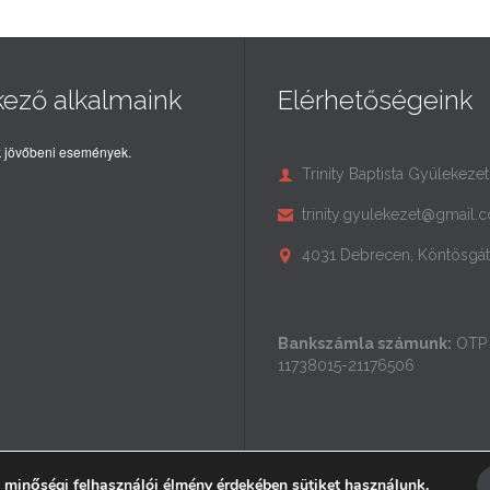
kező alkalmaink
Elérhetőségeink
 jövőbeni események.
Trinity Baptista Gyülekezet

trinity.gyulekezet@gmail.

4031 Debrecen, Köntösgát 

Bankszámla számunk:
OTP 
11738015-21176506
 minőségi felhasználói élmény érdekében sütiket használunk.
↑