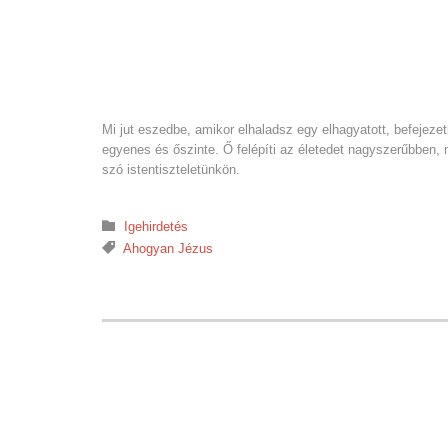
Mi jut eszedbe, amikor elhaladsz egy elhagyatott, befejezet
egyenes és őszinte. Ő felépíti az életedet nagyszerűbben, 
szó istentiszteletünkön.
Kategória:

Igehirdetés
Sorozat:

Ahogyan Jézus