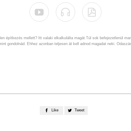



len építkezés mellett? Itt valaki elkalkulálta magát.Túl sok befejezetlenül 
mint gondolnád. Ehhez azonban teljesen át kell adnod magadat neki. Odaszánásr
Like
Tweet

