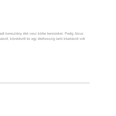
maradt keresztény élet vesz körbe bennünket. Pedig Jézus
ól, követésről és egy élethosszig tartó kitartásról volt