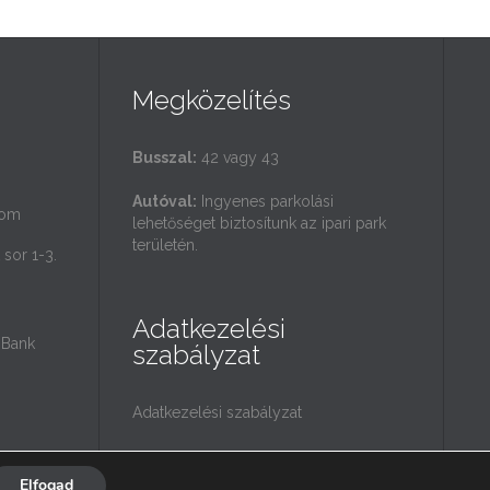
Megközelítés
Busszal:
42 vagy 43
Autóval:
Ingyenes parkolási
com
lehetőséget biztosítunk az ipari park
területén.
sor 1-3.
Adatkezelési
Bank
szabályzat
Adatkezelési szabályzat
Elfogad



Kövess minket: