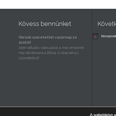
Kövess bennünket
Követ
Nincsenek
Várunk szeretettel vasárnap 10
órától!
Isten aktuális válaszaival a mai emberek
mai kérdéseire a Biblia örökérvényű
üzeneteiből!
A weboldalon a
© 2025 Trinity Baptista Gyülekezet