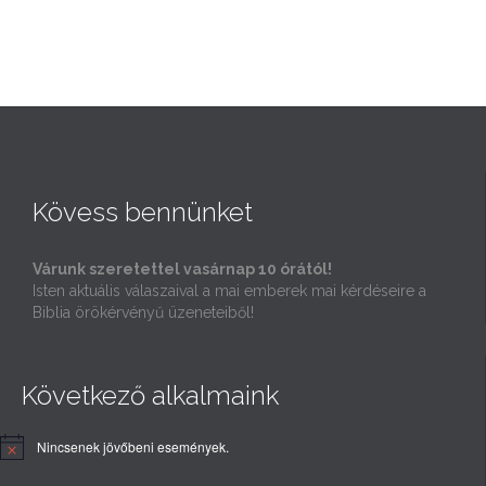
Kövess bennünket
Várunk szeretettel vasárnap 10 órától!
Isten aktuális válaszaival a mai emberek mai kérdéseire a
Biblia örökérvényű üzeneteiből!
Következő alkalmaink
Nincsenek jövőbeni események.