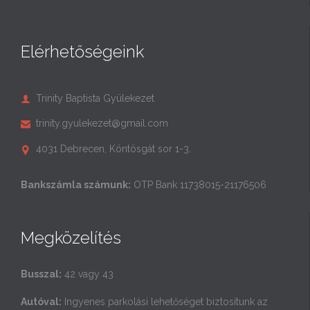
Elérhetőségeink
Trinity Baptista Gyülekezet

trinity.gyulekezet@gmail.com

4031 Debrecen, Köntösgát sor 1-3.

Bankszámla számunk:
OTP Bank 11738015-21176506
Megközelítés
Busszal:
42 vagy 43
Autóval:
Ingyenes parkolási lehetőséget biztosítunk az