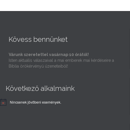
Kövess bennünket
Várunk szeretettel vasárnap 10 órától!
Isten aktuális válaszaival a mai emberek mai kérdéseire a
Biblia örökérvényű üzeneteiből!
Következő alkalmaink
Nincsenek jövőbeni események.