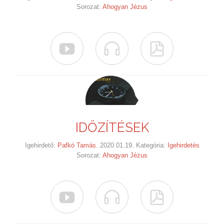
Sorozat:
Ahogyan Jézus



IDŐZÍTÉSEK
Igehirdető:
Pafkó Tamás
. 2020.01.19. Kategória:
Igehirdetés
Sorozat:
Ahogyan Jézus


