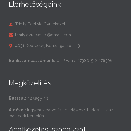
Elérhetőségeink
Trinity Baptista Gyülekezet

trinity.gyulekezet@gmail.com

4031 Debrecen, Köntösgát sor 1-3.

Bankszámla számunk:
OTP Bank 11738015-21176506
Megközelítés
Busszal:
42 vagy 43
Autóval:
Ingyenes parkolási lehetőséget biztosítunk az
ipari park területén.
Adatkezelési szabályzat