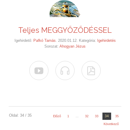
Teljes MEGGYŐZŐDÉSSEL
Igehirdető:
Pafkó Tamás
. 2020.01.12. Kategória:
Igehirdetés
Sorozat:
Ahogyan Jézus



Oldal: 34 / 35
34
Előző
1
…
32
33
35
Következő