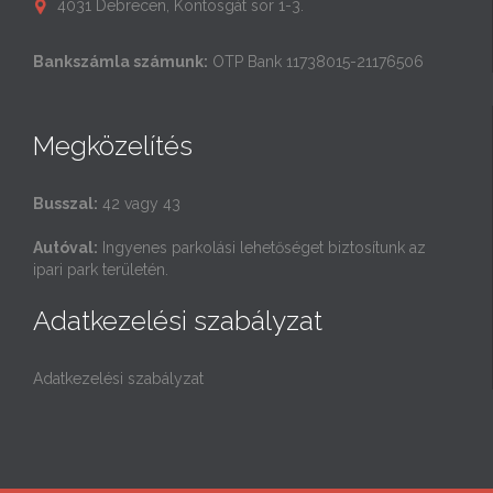
4031 Debrecen, Köntösgát sor 1-3.

Bankszámla számunk:
OTP Bank 11738015-21176506
Megközelítés
Busszal:
42 vagy 43
Autóval:
Ingyenes parkolási lehetőséget biztosítunk az
ipari park területén.
Adatkezelési szabályzat
Adatkezelési szabályzat