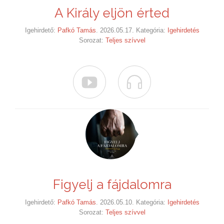
A Király eljön érted
Igehirdető:
Pafkó Tamás
. 2026.05.17. Kategória:
Igehirdetés
Sorozat:
Teljes szívvel


Figyelj a fájdalomra
Igehirdető:
Pafkó Tamás
. 2026.05.10. Kategória:
Igehirdetés
Sorozat:
Teljes szívvel