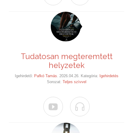
Tudatosan megteremtett
helyzetek
Igehirdető:
Pafkó Tamás
. 2026.04.26. Kategória:
Igehirdetés
Sorozat:
Teljes szívvel

