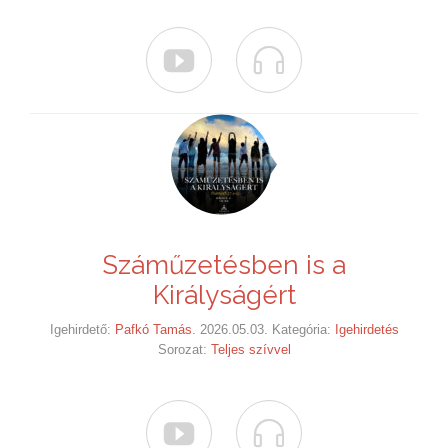


Száműzetésben is a
Királyságért
Igehirdető:
Pafkó Tamás
. 2026.05.03. Kategória:
Igehirdetés
Sorozat:
Teljes szívvel

