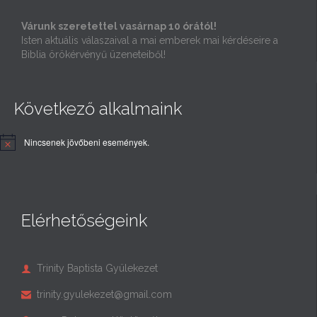
Várunk szeretettel vasárnap 10 órától!
Isten aktuális válaszaival a mai emberek mai kérdéseire a
Biblia örökérvényű üzeneteiből!
Következő alkalmaink
Nincsenek jövőbeni események.
Elérhetőségeink
Trinity Baptista Gyülekezet

trinity.gyulekezet@gmail.com
