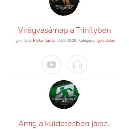
Virágvasárnap a Trinityben
Igehirdető:
Pafkó Tamás
. 2026.03.29. Kategória:
Igehirdetés


Amíg a küldetésben jársz…