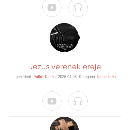


Jézus vérének ereje
Igehirdető:
Pafkó Tamás
. 2026.04.03. Kategória:
Igehirdetés

