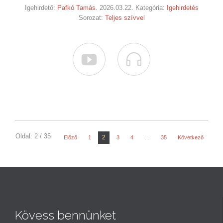
Igehirdető:
Pafkó Tamás
. 2026.03.22. Kategória:
Igehirdetés
Sorozat:
Teljes szívvel


Oldal: 2 / 35
2
Előző
1
3
4
…
35
Következő
Kövess bennünket