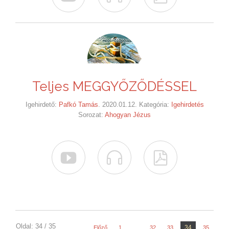
Teljes MEGGYŐZŐDÉSSEL
Igehirdető:
Pafkó Tamás
. 2020.01.12. Kategória:
Igehirdetés
Sorozat:
Ahogyan Jézus



Oldal: 34 / 35
34
Előző
1
…
32
33
35