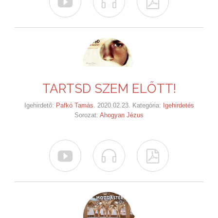



TARTSD SZEM ELŐTT!
Igehirdető:
Pafkó Tamás
. 2020.02.23. Kategória:
Igehirdetés
Sorozat:
Ahogyan Jézus


