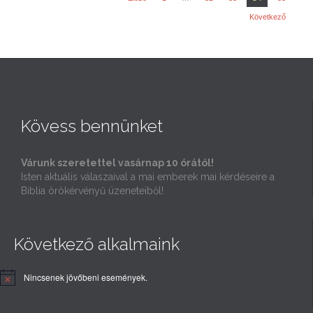
Következő
Kövess bennünket
Várunk szeretettel vasárnap 10 órától!
Isten aktuális válaszaival a mai emberek mai kérdéseire a
Biblia örökérvényű üzeneteiből!
Következő alkalmaink
Nincsenek jövőbeni események.