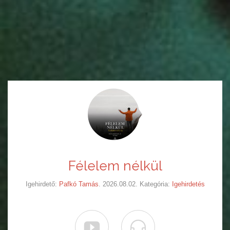
Félelem nélkül
Igehirdető:
Pafkó Tamás
. 2026.08.02. Kategória:
Igehirdetés

