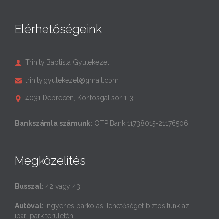
Elérhetőségeink
Trinity Baptista Gyülekezet

trinity.gyulekezet@gmail.com

4031 Debrecen, Köntösgát sor 1-3.

Bankszámla számunk:
OTP Bank 11738015-21176506
Megközelítés
Busszal:
42 vagy 43
Autóval:
Ingyenes parkolási lehetőséget biztosítunk az
ipari park területén.