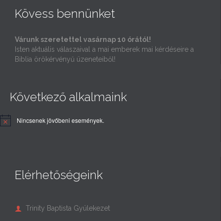
Kövess bennünket
Várunk szeretettel vasárnap 10 órától!
Isten aktuális válaszaival a mai emberek mai kérdéseire a
Biblia örökérvényű üzeneteiből!
Következő alkalmaink
Nincsenek jövőbeni események.
Elérhetőségeink
Trinity Baptista Gyülekezet
