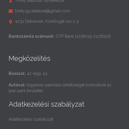
Trinity Baptista Gyülekezet

trinity.gyulekezet@gmail.com

4031 Debrecen, Köntösgát sor 1-3.

Bankszámla számunk:
OTP Bank 11738015-21176506
Megközelítés
Busszal:
42 vagy 43
Autóval:
Ingyenes parkolási lehetőséget biztosítunk az
ipari park területén.
Adatkezelési szabályzat
Adatkezelési szabályzat