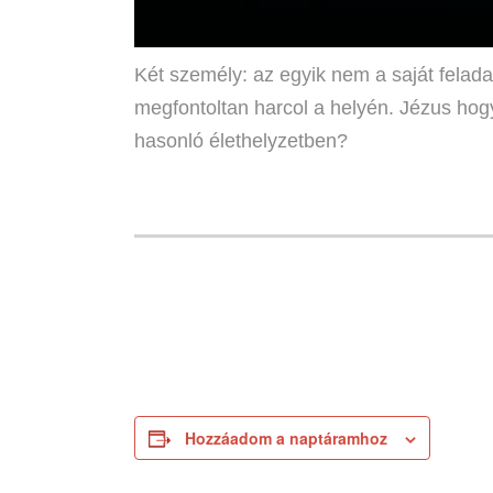
Két személy: az egyik nem a saját felada
megfontoltan harcol a helyén. Jézus hog
hasonló élethelyzetben?
Hozzáadom a naptáramhoz