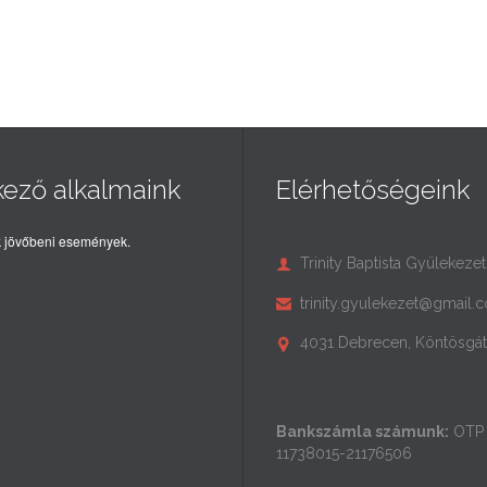
kező alkalmaink
Elérhetőségeink
 jövőbeni események.
Trinity Baptista Gyülekezet

trinity.gyulekezet@gmail.

4031 Debrecen, Köntösgát 

Bankszámla számunk:
OTP 
11738015-21176506