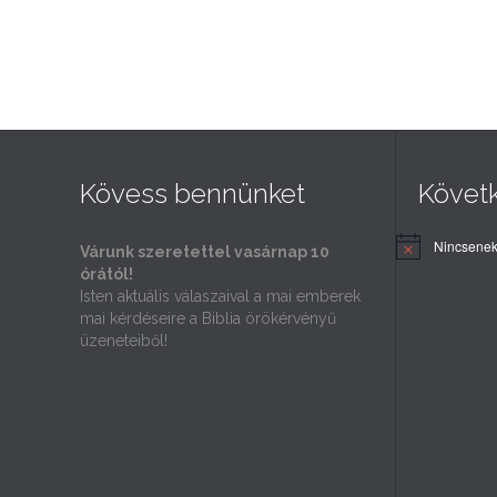
Kövess bennünket
Követ
Nincsenek
Várunk szeretettel vasárnap 10
órától!
Isten aktuális válaszaival a mai emberek
mai kérdéseire a Biblia örökérvényű
üzeneteiből!