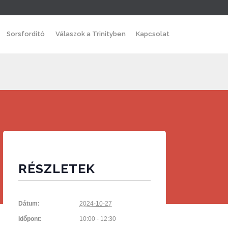
Skip
Sorsfordító
Válaszok a Trinityben
Kapcsolat
to
content
RÉSZLETEK
Dátum:
2024-10-27
Időpont:
10:00 - 12:30