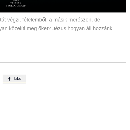
tát végzi, félelemből, a másik merészen, de
yan közelíti meg őket? Jézus hogyan áll hozzánk
Like
