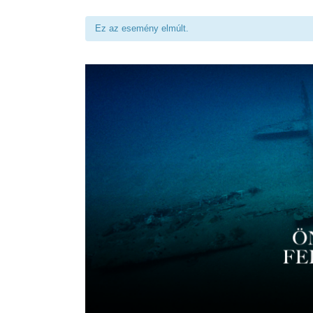
Ez az esemény elmúlt.