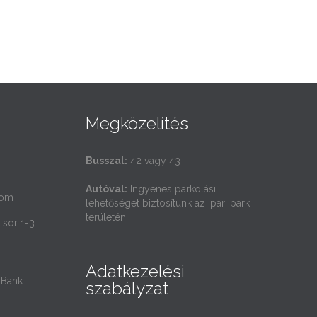
Megközelítés
Busszal:
42 vagy 43
Autóval:
Ingyenes parkolási
com
lehetőséget biztosítunk az ipari park
területén.
sor 1-3.
Adatkezelési
Bank
szabályzat