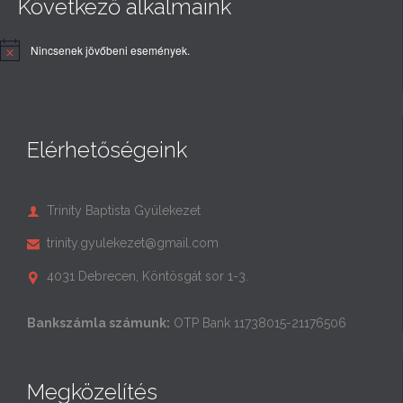
Következő alkalmaink
Nincsenek jövőbeni események.
Elérhetőségeink
Trinity Baptista Gyülekezet

trinity.gyulekezet@gmail.com

4031 Debrecen, Köntösgát sor 1-3.

Bankszámla számunk:
OTP Bank 11738015-21176506
Megközelítés