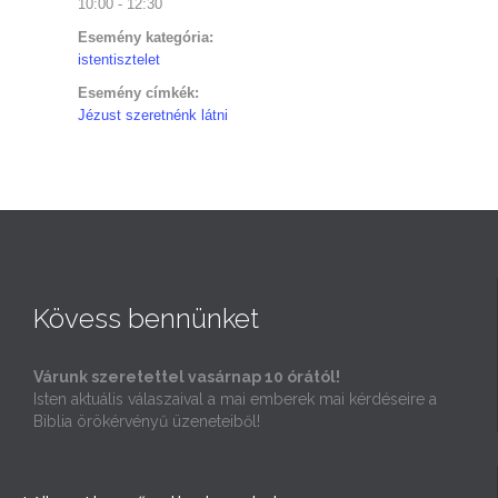
10:00 - 12:30
Esemény kategória:
istentisztelet
Esemény címkék:
Jézust szeretnénk látni
Kövess bennünket
Várunk szeretettel vasárnap 10 órától!
Isten aktuális válaszaival a mai emberek mai kérdéseire a
Biblia örökérvényű üzeneteiből!