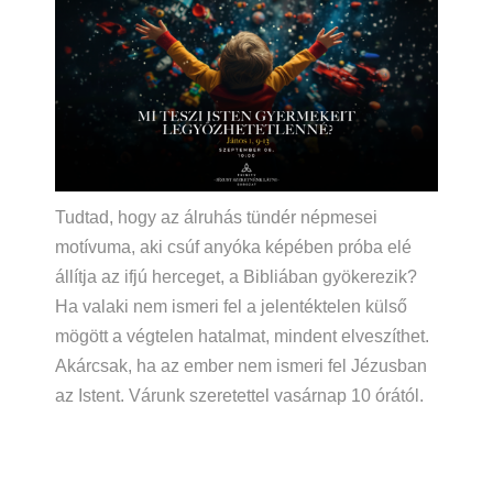
Tudtad, hogy az álruhás tündér népmesei
motívuma, aki csúf anyóka képében próba elé
állítja az ifjú herceget, a Bibliában gyökerezik?
Ha valaki nem ismeri fel a jelentéktelen külső
mögött a végtelen hatalmat, mindent elveszíthet.
Akárcsak, ha az ember nem ismeri fel Jézusban
az Istent. Várunk szeretettel vasárnap 10 órától.