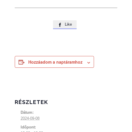
Like

Hozzáadom a naptáramhoz
RÉSZLETEK
Dátum:
2024-09-08
Időpont: