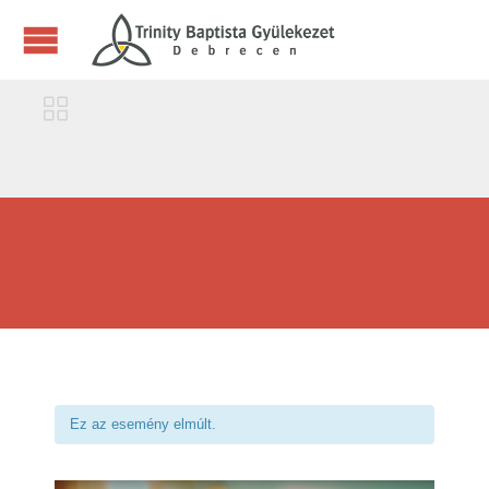

Ez az esemény elmúlt.