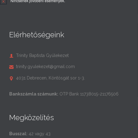
Nincsenek jövőbeni események.
Elérhetőségeink
Trinity Baptista Gyülekezet

trinity.gyulekezet@gmail.com

4031 Debrecen, Köntösgát sor 1-3.

Bankszámla számunk:
OTP Bank 11738015-21176506
Megközelítés
Busszal:
42 vagy 43