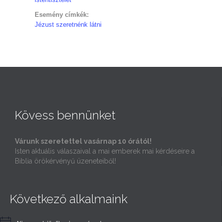
Esemény címkék:
Jézust szeretnénk látni
Kövess bennünket
Várunk szeretettel vasárnap 10 órától!
Isten aktuális válaszaival a mai emberek mai kérdéseire a
Biblia örökérvényű üzeneteiből!
Következő alkalmaink