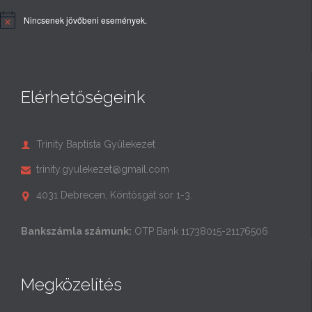
Nincsenek jövőbeni események.
Elérhetőségeink
Trinity Baptista Gyülekezet

trinity.gyulekezet@gmail.com

4031 Debrecen, Köntösgát sor 1-3.

Bankszámla számunk:
OTP Bank 11738015-21176506
Megközelítés