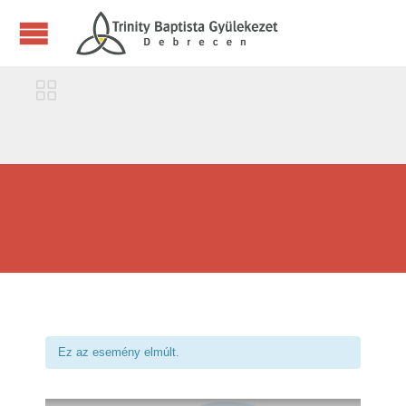

Ez az esemény elmúlt.