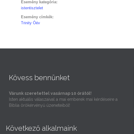
Esemény kategória:
istentisztelet
Esemény címkék:
Trinity Óév
Kövess bennünket
Várunk szeretettel vasárnap 10 órától!
Isten aktuális válaszaival a mai emberek mai kérdéseire a
Biblia örökérvényű üzeneteiből!
Következő alkalmaink