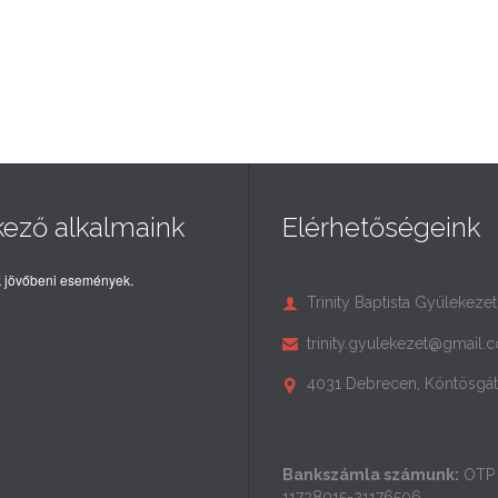
kező alkalmaink
Elérhetőségeink
 jövőbeni események.
Trinity Baptista Gyülekezet

trinity.gyulekezet@gmail.

4031 Debrecen, Köntösgát 

Bankszámla számunk:
OTP 
11738015-21176506