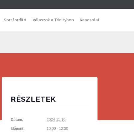
Skip
Sorsfordító
Válaszok a Trinityben
Kapcsolat
to
content
RÉSZLETEK
Dátum:
2024-11-10
Időpont:
10:00 - 12:30