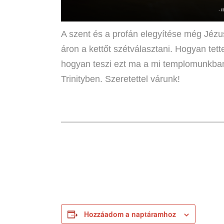
A szent és a profán elegyítése még Jézu
áron a kettőt szétválasztani. Hogyan tet
hogyan teszi ezt ma a mi templomunkban?
Trinityben. Szeretettel várunk!
Hozzáadom a naptáramhoz