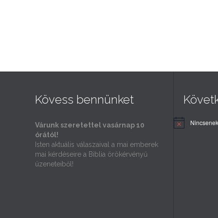
Kövess bennünket
Követ
Nincsenek
Várunk szeretettel vasárnap 10
órától!
Isten aktuális válaszaival a mai emberek
mai kérdéseire a Biblia örökérvényű
üzeneteiből!