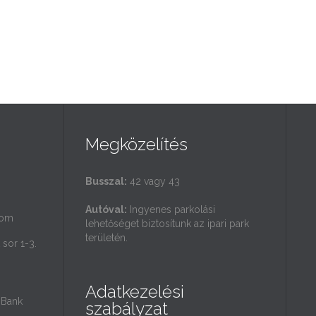
Megközelítés
Busszal:
42 vagy 43
Autóval:
Ingyenes parkolási
com
lehetőséget biztosítunk az ipari park
területén.
sor 1-3.
Adatkezelési
Bank
szabályzat