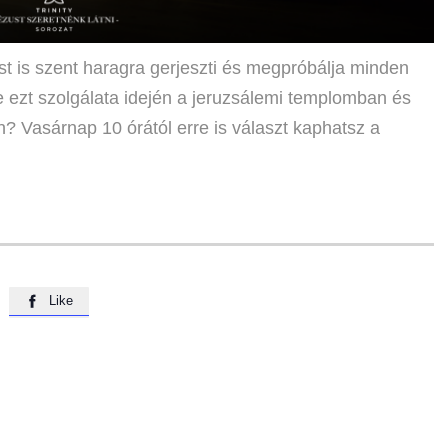
st is szent haragra gerjeszti és megpróbálja minden
te ezt szolgálata idején a jeruzsálemi templomban és
 Vasárnap 10 órától erre is választ kaphatsz a
Like
