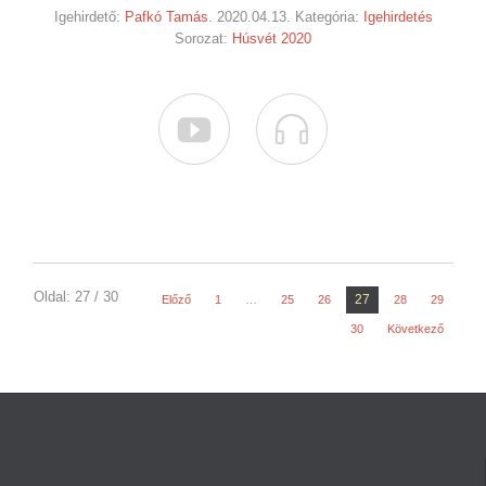
Igehirdető:
Pafkó Tamás
. 2020.04.13. Kategória:
Igehirdetés
Sorozat:
Húsvét 2020


Oldal: 27 / 30
27
Előző
1
…
25
26
28
29
30
Következő