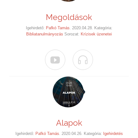
Megoldások
Igehirdető:
Pafkó Tamás
. 2020.04.28. Kategória:
Bibliatanulmányozás
Sorozat:
Krízisek üzenetei


Alapok
Igehirdető:
Pafkó Tamás
. 2020.04.26. Kategória:
Igehirdetés