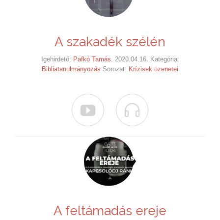
A szakadék szélén
Igehirdető:
Pafkó Tamás
. 2020.04.16. Kategória:
Bibliatanulmányozás
Sorozat:
Krízisek üzenetei


A feltámadás ereje