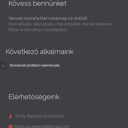
Kövess bennünket
Várunk szeretettel vasárnap 10 órától!
Isten aktuális válaszaival a mai emberek mai kérdéseire a
Biblia örökérvényű üzeneteiből!
Következő alkalmaink
Nincsenek jövőbeni események.
Elérhetőségeink
Trinity Baptista Gyülekezet

trinity.gyulekezet@gmail.com
