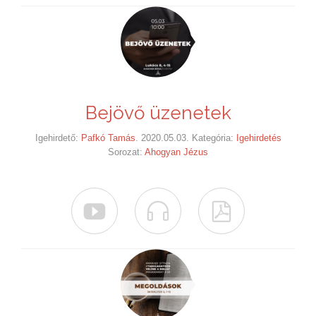
Bejövő üzenetek
Igehirdető:
Pafkó Tamás
. 2020.05.03. Kategória:
Igehirdetés
Sorozat:
Ahogyan Jézus


