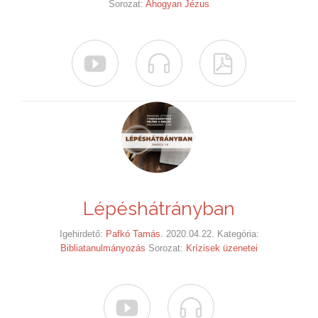
Sorozat:
Ahogyan Jézus



Lépéshátrányban
Igehirdető:
Pafkó Tamás
. 2020.04.22. Kategória:
Bibliatanulmányozás
Sorozat:
Krízisek üzenetei

